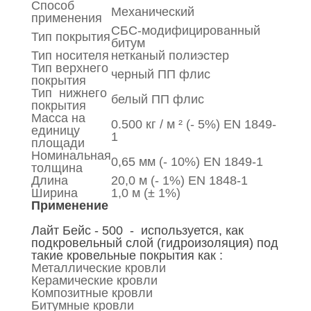
Способ
Механический
применения
СБС-модифицированный
Тип покрытия
битум
Тип носителя
нетканый полиэстер
Тип верхнего
черный ПП флис
покрытия
Тип нижнего
белый ПП флис
покрытия
Масса на
0.500 кг / м ² (- 5%) EN 1849-
единицу
1
площади
Номинальная
0,65 мм (- 10%) EN 1849-1
толщина
Длина
20,0 м (- 1%) EN 1848-1
Ширина
1,0 м (± 1%)
Применение
Лайт Бейс - 500 - используется, как
подкровельный слой (гидроизоляция) под
такие кровельные покрытия как :
Металлические кровли
Керамические кровли
Композитные кровли
Битумные кровли